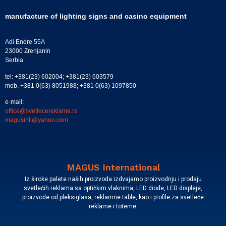
manufacture of lighting signs and casino equipment
Adi Endre 55A
23000 Zrenjanin
Serbia
tel: +381(23) 602004; +381(23) 603579
mob. +381 0(63) 8051988; +381 0(63) 1097850
e-mail:
office@svetlecereklame.rs
magusintl@yahoo.com
MAGUS International
Iz široke palete naših proizvoda izdvajamo proizvodnju i prodaju
svetlećih reklama sa optičkim vlaknima, LED diode, LED displeje,
proizvode od pleksiglasa, reklamne table, kao i profile za svetleće
reklame i toteme.