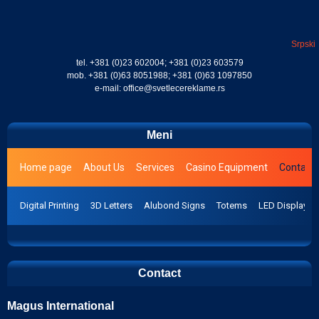
Srpski
tel.
+381 (0)23 602004
;
+381 (0)23 603579
mob.
+381 (0)63 8051988
;
+381 (0)63 1097850
e-mail:
office@svetlecereklame.rs
Meni
Home page
About Us
Services
Casino Equipment
Contact
Digital Printing
3D Letters
Alubond Signs
Totems
LED Display
Contact
Magus International