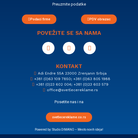
Preuzmite podatke
Podaci firme
PDV obrazac
POVEŽITE SE SA NAMA
KONTAKT
Adi Endre 55A 23000 Zrenjanin Srbija
+381 (0)63 109 7850; +381 (0)63 805 1988
+381 (0)23 602 004; +381 (0)23 603 579
office@svetlecereklame.rs
Posetite nas i na
svetlecereklame.co.rs
Powered by:
Studio DIMANO – Mesto novih ideja!