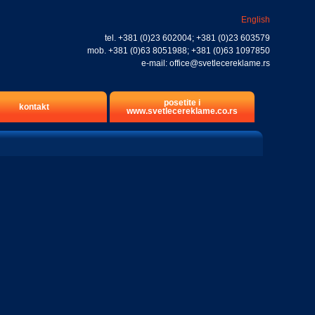
English
tel.
+381 (0)23 602004
;
+381 (0)23 603579
mob.
+381 (0)63 8051988
;
+381 (0)63 1097850
e-mail:
office@svetlecereklame.rs
posetite i
kontakt
www.svetlecereklame.co.rs