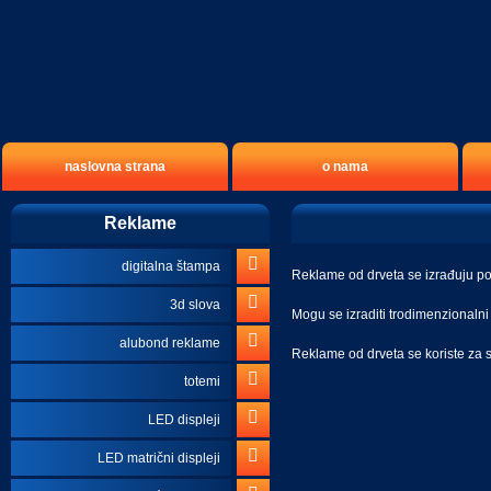
naslovna strana
o nama
Reklame
digitalna štampa
Reklame od drveta se izrađuju po
3d slova
Mogu se izraditi trodimenzionalni r
alubond reklame
Reklame od drveta se koriste za s
totemi
LED displeji
LED matrični displeji