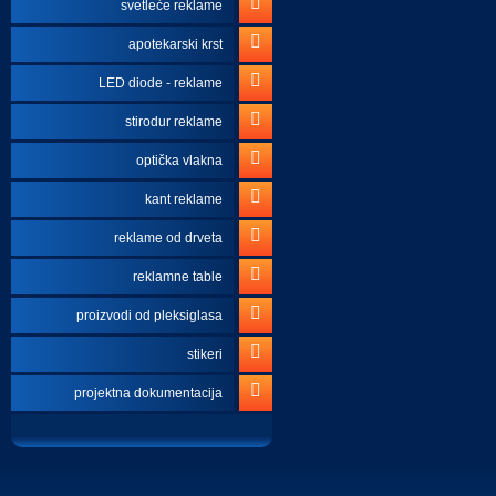
svetleće reklame
apotekarski krst
LED diode - reklame
stirodur reklame
optička vlakna
kant reklame
reklame od drveta
reklamne table
proizvodi od pleksiglasa
stikeri
projektna dokumentacija