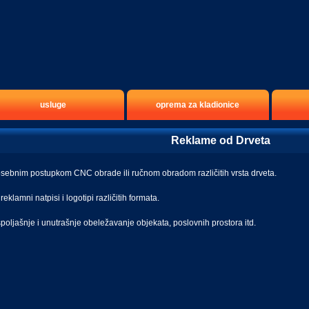
usluge
oprema za kladionice
Reklame od Drveta
sebnim postupkom CNC obrade ili ručnom obradom različitih vrsta drveta.
eklamni natpisi i logotipi različitih formata.
poljašnje i unutrašnje obeležavanje objekata, poslovnih prostora itd.