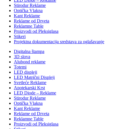
LED Diode – Reklame
Stirodur Reklame
Optička Vlakna
Kant Reklame
Reklame od Drveta
Reklamne Table
Proizvodi od Pleksiglasa
Stikeri
Projektna dokumentacija sredstava za oglašavanje
Digitalna štampa
3D slova
Alubond reklame
Totemi
LED displeji
LED Matrični Displeji
Svetleće Reklame
Apotekarski Krst
LED Diode – Reklame
Stirodur Reklame
Optička Vlakna
Kant Reklame
Reklame od Drveta
Reklamne Table
Proizvodi od Pleksiglasa