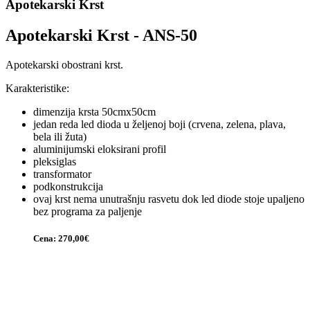
Apotekarski Krst
Apotekarski Krst - ANS-50
Apotekarski obostrani krst.
Karakteristike:
dimenzija krsta 50cmx50cm
jedan reda led dioda u željenoj boji (crvena, zelena, plava,
bela ili žuta)
aluminijumski eloksirani profil
pleksiglas
transformator
podkonstrukcija
ovaj krst nema unutrašnju rasvetu dok led diode stoje upaljeno
bez programa za paljenje
Cena: 270,00€